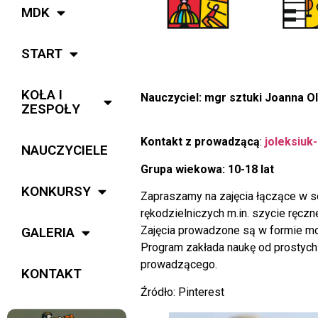
MDK
START
KOŁA I
Nauczyciel: mgr sztuki Joanna Ol
ZESPOŁY
Kontakt z prowadzącą
:
joleksiuk
NAUCZYCIELE
Grupa wiekowa: 10-18 lat
KONKURSY
Zapraszamy na zajęcia łączące w so
rękodzielniczych m.in. szycie ręczne
Zajęcia prowadzone są w formie mod
GALERIA
Program zakłada naukę od prostych
prowadzącego.
KONTAKT
Źródło: Pinterest