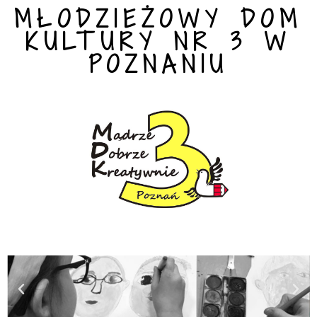
MŁODZIEŻOWY DOM
KULTURY NR 3 W
POZNANIU