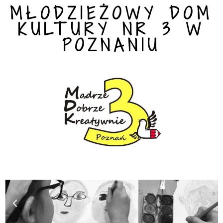
MŁODZIEŻOWY DOM
KULTURY NR 3 W
POZNANIU