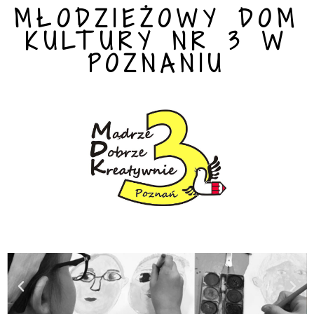
MŁODZIEŻOWY DOM
KULTURY NR 3 W
POZNANIU